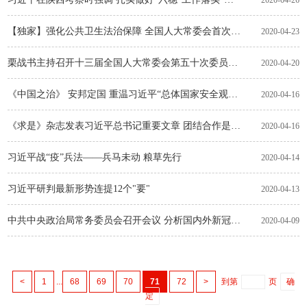
2020-04-26
【独家】强化公共卫生法治保障 全国人大常委会首次制定 专项立法修法工作计划
2020-04-23
栗战书主持召开十三届全国人大常委会第五十次委员长会议 决定十三届全国人大常委会第十七次会议 4月26日至29日在京举行
2020-04-20
《中国之治》 安邦定国 重温习近平“总体国家安全观”的中国意蕴
2020-04-16
《求是》杂志发表习近平总书记重要文章 团结合作是国际社会战胜疫情最有力武器
2020-04-16
习近平战“疫”兵法——兵马未动 粮草先行
2020-04-14
习近平研判最新形势连提12个"要"
2020-04-13
中共中央政治局常务委员会召开会议 分析国内外新冠肺炎疫情防控和经济运行形势 研究部署落实常态化疫情防控举措全面推进复工复产工作 中共中央总书记习近平主持会议
2020-04-09
<
1
...
68
69
70
71
72
>
到第
页
确
定