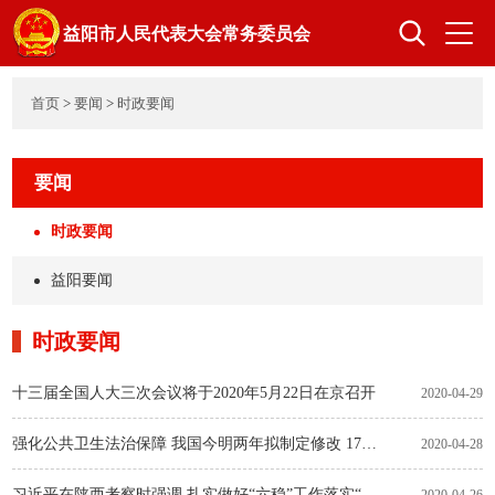
益阳市人民代表大会常务委员会
首页
>
要闻
>
时政要闻
首页
人大概况
要闻
领导之窗
组成人员
时政要闻
益阳要闻
立法工作
监督工作
时政要闻
十三届全国人大三次会议将于2020年5月22日在京召开
代表工作
选举任免
2020-04-29
强化公共卫生法治保障 我国今明两年拟制定修改 17件相关法律
2020-04-28
机关建设
习近平在陕西考察时强调 扎实做好“六稳”工作落实“六保”任务 奋力谱写陕西新时代追赶超越新篇章